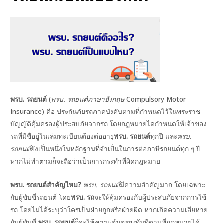
GLE
U
GLE
U
GLE
U
GLE
พรบ. รถยนต์
(
พรบ. รถยนต์ภาษาอังกฤษ
Compulsory Motor
U
Insurance) คือ ประกันภัยรถภาคบังคับตามที่กำหนดไว้ในพระราช
บัญญัติคุ้มครองผู้ประสบภัยจากรถ โดยกฎหมายไดกำหนดให้เจ้าของ
GLE
รถที่มีชื่อยู่ในเล่มทะเบียนต้องต่ออายุ
พรบ. รถยนต์
ทุกปี และ
พรบ.
U
รถยนต์
ยังเป็นหนึ่งในหลักฐานที่จำเป็นในการต่อภาษีรถยนต์ทุก ๆ ปี
GLE
หากไม่ทำตามก็จะถือว่าเป็นการกระทำที่ผิดกฎหมาย
U
พรบ. รถยนต์สำคัญไหม
?
พรบ. รถยนต์
มีความสำคัญมาก โดยเฉพาะ
GLE
กับผู้ขับขี่รถยนต์ โดย
พรบ. รถ
จะให้คุ้มครองกับผู้ประสบภัยจากการใช้
รถ โดยไม่ได้ระบุว่าใครเป็นฝ่ายถูกหรือฝ่ายผิด หากเกิดความเสียหาย
กับผู้ขับขี่
พรบ. รถยนต์
ก็จะให้
ความคุ้มครอง
ทันทีตามที่กฎหมายได้