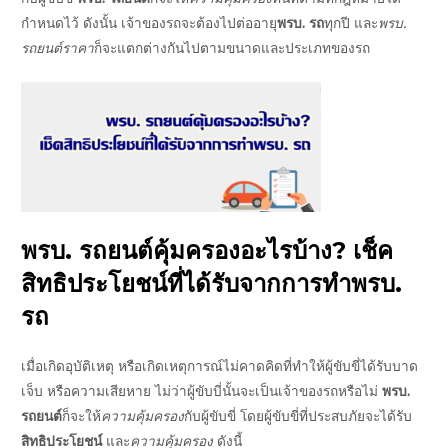
กำหนดไว้ ดังนั้น เจ้าของรถจะต้องไปต่ออายุ
พรบ. รถ
ทุกปี และ
พรบ.
รถยนต์ราคา
ก็จะแตกต่างกันไปตามขนาดและประเภทของรถ
U
GLE
U
พรบ. รถยนต์
คุ้มครองอะไรบ้าง
? เช็ค
GLE
U
สิทธิประโยชน์
ที่ได้รับจากการทำ
พรบ.
GLE
รถ
U
เมื่อเกิดอุบัติเหตุ หรือเกิดเหตุการณ์ไม่คาดคิดที่ทำให้ผู้ขับขี่ได้รับบาด
GLE
เจ็บ หรือความเสียหาย ไม่ว่าผู้ขับบี่นั้นจะเป็นเจ้าของรถหรือไม่
พรบ.
U
รถยนต์
ก็จะให้
ความคุ้มครอง
กับผู้ขับขี่ โดยผู้ขับขี่ที่ประสบภัยจะได้รับ
GLE
สิทธิประโยชน์
และ
ความคุ้มครอง
ดังนี้