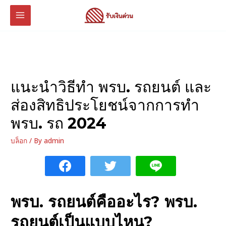
Skip
to
MAIN
content
MENU
แนะนำวิธีทำ พรบ. รถยนต์ และ
ส่องสิทธิประโยชน์จากการทำ
พรบ. รถ 2024
บล็อก
/ By
admin
U
พรบ. รถยนต์
คืออะไร
?
พรบ.
GLE
U
รถยนต์เป็นแบบไหน
?