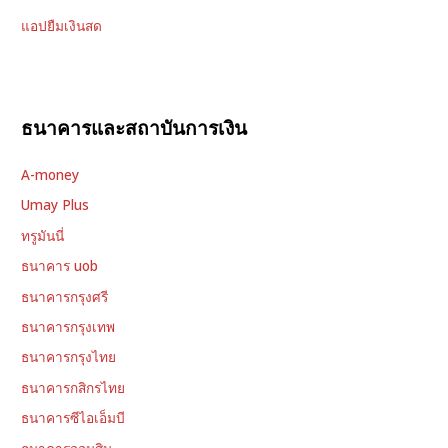
แอปยืมเงินสด
ธนาคารและสถาบันการเงิน
A-money
Umay Plus
ทรูมันนี่
ธนาคาร uob
ธนาคารกรุงศรี
ธนาคารกรุงเทพ
ธนาคารกรุงไทย
ธนาคารกสิกรไทย
ธนาคารซีไอเอ็มบี