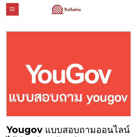
Skip
to
MAIN
content
MENU
U
GLE
Yougov แบบสอบถามออนไลน์
U