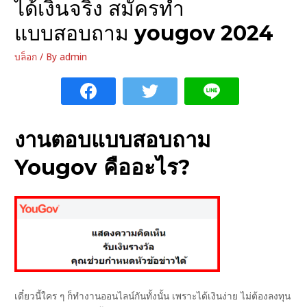
ได้เงินจริง สมัครทำ
GLE
U
แบบสอบถาม yougov 2024
GLE
บล็อก
/ By
admin
U
GLE
U
งานตอบแบบสอบถาม
GLE
U
Yougov
คืออะไร?
GLE
U
GLE
U
GLE
เดี๋ยวนี้ใคร ๆ ก็ทำงาน
ออนไลน์
กันทั้งนั้น เพราะได้เงินง่าย ไม่ต้องลงทุน